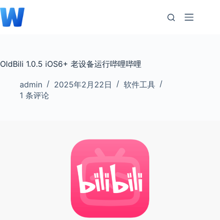
跳
至
内
容
OldBili 1.0.5 iOS6+ 老设备运行哔哩哔哩
admin
2025年2月22日
软件工具
1 条评论