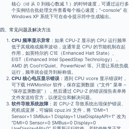
核心（id 从 0 到核心数减 1 ）的时钟速度，可通过运行多
个实例结合批处理文件查看每个核心速度；“-console” 在
Windows XP 系统下可在命令提示符中生成输出。
四、常见问题及解决方法
CPU 频率显示异常
：如果 CPU-Z 显示的 CPU 运行频率
低于其规格或频率波动，这通常是 CPU 的节能机制在起
作用，如英特尔的 C1E（Enhanced Halt State）、
EIST（Enhanced Intel SpeedStep Technology），
AMD 的 Cool’n’Quiet、PowerNow! 等。只需让系统负载
运行，频率就会提升到标称值。
CPU 核心电压显示错误
：遇到 CPU vcore 显示错误时，
可下载 HWMonitor 软件，保存监测数据（“文件” 菜单 –
“保存监测数据” ），然后通过 CPU-Z 的错误报告表单将
文件发送给官方，以便定位和解决问题。
软件导致系统故障
：若 CPU-Z 导致系统出现保护错误、
死机或蓝屏，可编辑 cpuz.ini 文件，将 “DMI=1
Sensor=1 SMBus=1 Display=1 UseDisplayAPI=1” 改为
“DMI=0 Sensor=0 SMBus=0 Display=0
UseDisplayAPI=0” 后重新运行软件。若软件恢复正常，