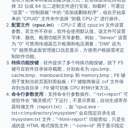
择 32 位或 64 位二进制文件进行安装。卸载时，可通过
“设置” – “控制面板” 中的 “添加或删除程序”，或在开始菜
单的 “CPUID” 文件夹中选择 “卸载 CPU-Z” 进行操作。
配置文件（cpuz.ini）
：CPU-Z 通过 cpuz.ini 文件设置
参数。若文件不存在，软件会使用默认值。该文件可设置
字体、颜色、检测功能开关等参数。例如，“Sensor” 设置
为 “0” 可禁用传感器芯片检测和电压测量；“DMI” 设为
“0” 能禁用桌面管理接口信息显示，方便用户根据需求定
制软件功能。
特殊功能按键
：软件提供了多个特殊功能按键。按下 F5
键可在软件目录保存截图，分别命名为 cpu.bmp、
cache.bmp、mainboard.bmp 和 memory.bmp；F6 键
用于复制当前页面到剪贴板；F7 键能将验证 cvf 文件保
存到当前目录；F9 键可切换 CPU 时钟计算方法。
命令行参数使用
：支持命令行参数操作。“-txt=report” 可
使软件在 “幽灵模式” 下运行，不显示界面，自动生成寄存
器转储文件（report.txt），如 “cpuz.exe -
txt=c:\mydirectory\mysystem” 会在指定目录生成
mysystem.txt 文件；“-html=report” 功能类似，只是生
成的是 HTML 格式报告文件；“-core=id” 用于显示指定