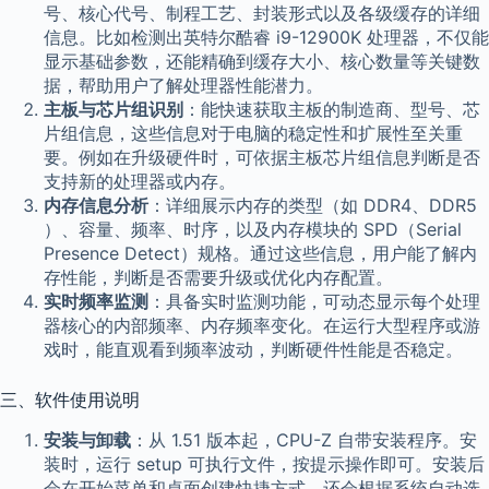
号、核心代号、制程工艺、封装形式以及各级缓存的详细
信息。比如检测出英特尔酷睿 i9-12900K 处理器，不仅能
显示基础参数，还能精确到缓存大小、核心数量等关键数
据，帮助用户了解处理器性能潜力。
主板与芯片组识别
：能快速获取主板的制造商、型号、芯
片组信息，这些信息对于电脑的稳定性和扩展性至关重
要。例如在升级硬件时，可依据主板芯片组信息判断是否
支持新的处理器或内存。
内存信息分析
：详细展示内存的类型（如 DDR4、DDR5
）、容量、频率、时序，以及内存模块的 SPD（Serial
Presence Detect）规格。通过这些信息，用户能了解内
存性能，判断是否需要升级或优化内存配置。
实时频率监测
：具备实时监测功能，可动态显示每个处理
器核心的内部频率、内存频率变化。在运行大型程序或游
戏时，能直观看到频率波动，判断硬件性能是否稳定。
三、软件使用说明
安装与卸载
：从 1.51 版本起，CPU-Z 自带安装程序。安
装时，运行 setup 可执行文件，按提示操作即可。安装后
会在开始菜单和桌面创建快捷方式，还会根据系统自动选