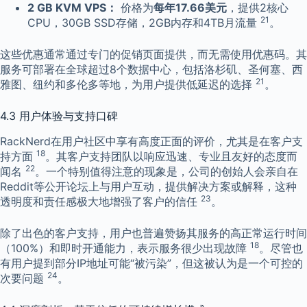
2 GB KVM VPS：
价格为
每年17.66美元
，提供2核心
21
CPU，30GB SSD存储，2GB内存和4TB月流量
。
这些优惠通常通过专门的促销页面提供，而无需使用优惠码。其
服务可部署在全球超过8个数据中心，包括洛杉矶、圣何塞、西
21
雅图、纽约和多伦多等地，为用户提供低延迟的选择
。
4.3 用户体验与支持口碑
RackNerd在用户社区中享有高度正面的评价，尤其是在客户支
18
持方面
。其客户支持团队以响应迅速、专业且友好的态度而
22
闻名
。一个特别值得注意的现象是，公司的创始人会亲自在
Reddit等公开论坛上与用户互动，提供解决方案或解释，这种
23
透明度和责任感极大地增强了客户的信任
。
除了出色的客户支持，用户也普遍赞扬其服务的高正常运行时间
18
（100%）和即时开通能力，表示服务很少出现故障
。尽管也
有用户提到部分IP地址可能“被污染”，但这被认为是一个可控的
24
次要问题
。