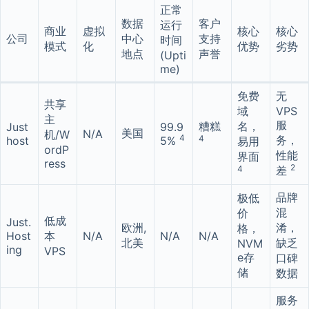
正常
数据
客户
运行
商业
虚拟
核心
核心
公司
中心
支持
时间
模式
化
优势
劣势
地点
声誉
(Upti
me)
免费
无
共享
域
VPS
主
服
糟糕
名，
Just
99.9
美国
N/A
机/W
4
4
务，
host
5%
易用
ordP
性能
界面
ress
2
4
差
品牌
极低
混
价
低成
Just.
欧洲,
淆，
格，
Host
本
N/A
N/A
N/A
北美
缺乏
NVM
ing
VPS
e存
口碑
储
数据
服务