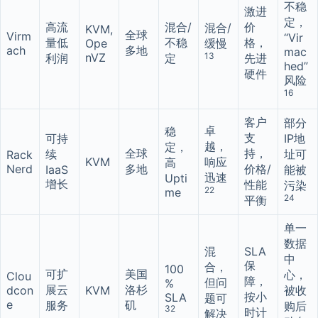
不稳
激进
定，
高流
混合/
价
混合/
KVM,
全球
Virm
“Vir
量低
不稳
格，
Ope
缓慢
ach
多地
mac
nVZ
13
利润
定
先进
hed”
硬件
风险
16
客户
部分
卓
稳
支
可持
IP地
越，
定，
全球
持，
续
址可
Rack
KVM
响应
高
Nerd
多地
价格/
IaaS
能被
迅速
Upti
增长
性能
污染
22
me
24
平衡
单一
数据
混
SLA
中
保
合，
100
可扩
美国
心，
Clou
障，
但问
%
展云
洛杉
dcon
KVM
被收
按小
SLA
题可
e
服务
矶
购后
32
时计
解决