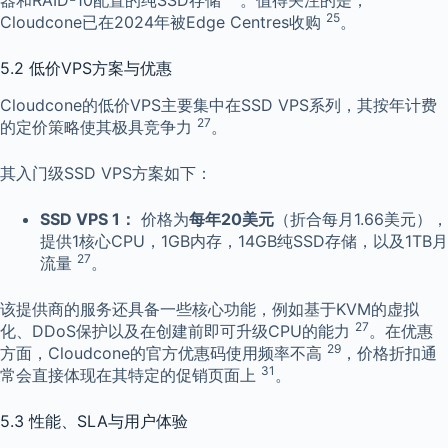
器和RAID-10配置的纯SSD存储
。值得关注的是，
25
Cloudcone已在2024年被Edge Centres收购
。
5.2 低价VPS方案与优惠
Cloudcone的低价VPS主要集中在SSD VPS系列，其按年计费
27
的定价策略使其极具竞争力
。
其入门级SSD VPS方案如下：
SSD VPS 1：
价格为
每年20美元
（折合每月1.66美元），
提供1核心CPU，1GB内存，14GB纯SSD存储，以及1TB月
27
流量
。
该提供商的服务还具备一些核心功能，例如基于KVM的虚拟
27
化、DDoS保护以及在创建前即可升级CPU的能力
。在优惠
29
方面，Cloudcone的官方优惠码使用频率不高
，价格折扣通
31
常会直接体现在其特定的促销页面上
。
5.3 性能、SLA与用户体验