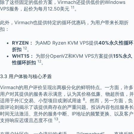
除了这些固定的低价方案，Virmach还提供低价的Windows
11
VPS服务，起价为每月12.50美元
。
此外，Virmach也提供特定的循环优惠码，为用户带来长期折
扣：
RYZEN：
为AMD Ryzen KVM VPS提供
40%永久性循环
12
折扣
。
WHT15：
为部分OpenVZ和KVM VPS方案提供
15%永久
12
性循环折扣
。
3.3 用户体验与核心矛盾
Virmach的用户评价呈现出两极分化的鲜明特点。一方面，许多
用户对其提供的服务表示满意，认为其价格低廉、物超所值，并
8
适用于外汇交易、小型项目或测试用途
。然而，另一方面，负
面评论则揭示了该提供商存在的严重问题。投诉内容包括服务长
时间无法激活、意外的服务中断、IP地址的频繁更换、以及客户
13
支持响应迟缓且态度不佳
。
在用户社区中，一个流行的术语——“Virmached”——直接反映