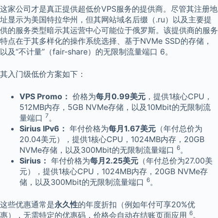
这家公司才是真正提供超低价VPS服务的提供商。尽管其注册地
址显示为美国特拉华州，但其网站域名后缀（.ru）以及主要提
供的服务类型暗示其运营中心可能位于俄罗斯。该提供商的服务
特点在于其多样化的操作系统选择、基于NVMe SSD的存储，
以及“不计量”（fair-share）的无限制流量端口 6。
其入门级低价方案如下：
VPS Promo：
价格为
每月0.99美元
，提供1核心CPU，
512MB内存，5GB NVMe存储，以及10Mbit的无限制流
7
量端口
。
Sirius IPv6：
年付价格为
每月1.67美元
（年付总价为
20.04美元），提供1核心CPU，1024MB内存，20GB
6
NVMe存储，以及300Mbit的无限制流量端口
。
Sirius：
年付价格为
每月2.25美元
（年付总价为27.00美
元），提供1核心CPU，1024MB内存，20GB NVMe存
6
储，以及300Mbit的无限制流量端口
。
这些优惠通常是
永久性
的年度折扣（例如年付可享20%优
6
惠），无需特定的优惠码，价格会自动在结账页面应用
。