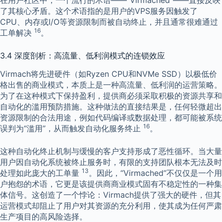
了其核心矛盾。这个术语指的是用户的VPS服务因触发了
CPU、内存或I/O等资源限制而被自动终止，并且通常很难通过
16
工单解决
。
3.4 深度剖析：高流量、低利润模式的连锁效应
Virmach将先进硬件（如Ryzen CPU和NVMe SSD）以极低价
格出售的商业模式，本质上是一种高流量、低利润的运营策略。
为了在这种模式下保持盈利，提供商必须采取积极的资源共享和
自动化的滥用预防措施。这种做法的直接结果是，任何轻微超出
资源限制的合法用途，例如代码编译或数据处理，都可能被系统
16
误判为“滥用”，从而触发自动化服务终止
。
这种自动化终止机制与缓慢的客户支持形成了恶性循环。当大量
用户因自动化系统被终止服务时，有限的支持团队根本无法及时
13
处理如此庞大的工单量
。因此，“Virmached”不仅仅是一个用
户抱怨的术语，它更是该提供商商业模式固有不稳定性的一种集
体信号。这创造了一个悖论：Virmach提供了强大的硬件，但其
运营模式却阻止了用户对其资源的充分利用，使其成为任何严肃
生产项目的高风险选择。