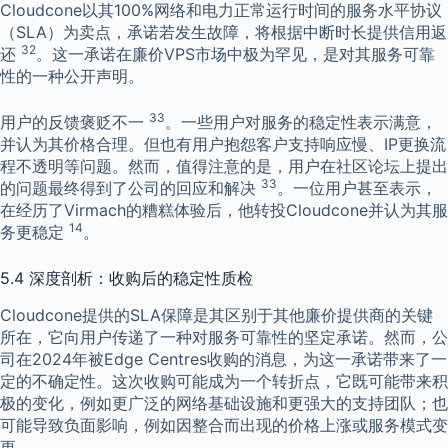
Cloudcone以其100%网络和电力正常运行时间的服务水平协议
（SLA）为卖点，承诺若发生故障，将根据中断时长提供信用返
32
还
。这一承诺在廉价VPS市场中极为罕见，是对其服务可靠
性的一种公开声明。
33
用户的反馈褒贬不一
。一些用户对服务的稳定性表示满意，
并认为其价格合理。但也有用户抱怨客户支持响应慢、IP更换流
程不透明等问题。然而，值得注意的是，用户在社区论坛上提出
33
的问题最终得到了公司的回应和解决
。一位用户甚至表示，
在经历了Virmach的糟糕体验后，他转投Cloudcone并认为其服
14
务更稳定
。
5.4 深度剖析：收购后的稳定性质检
Cloudcone提供的SLA保障是其区别于其他廉价提供商的关键
所在，它向用户传递了一种对服务可靠性的坚定承诺。然而，公
司在2024年被Edge Centres收购的消息，为这一承诺带来了一
定的不确定性。这次收购可能成为一个转折点，它既可能带来积
极的变化，例如更广泛的网络基础设施和更强大的支持团队；也
可能导致负面影响，例如因整合而出现的价格上涨或服务模式变
更。