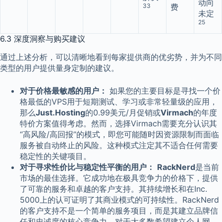
动向
33
费
未定
25
6.3 深度洞察与购买建议
通过上述分析，可以清晰地看到每家提供商的优劣势，并为不同
类型的用户提供量身定制的建议。
对于价格最敏感的用户：
如果您的主要目标是寻找一个价
格最低的VPS用于短期测试、学习或非常轻量级的应用，
那么
Just.Hosting
的0.99美元/月促销或
Virmach
的年度
特价方案值得考虑。然而，选择Virmach需要充分认识其
“高风险/高回报”的模式，即您可能随时因资源限制而面临
服务被自动终止的风险。这种模式注定其不适合任何需要
稳定性的关键项目。
对于寻求性价比与稳定性平衡的用户：
RackNerd
是当前
市场的最佳选择。它成功地在极具竞争力的价格下，提供
了可靠的服务和卓越的客户支持。其持续增长和在Inc.
5000上的认可证明了其商业模式的可持续性。RackNerd
的客户支持不是一个简单的服务项目，而是其建立品牌信
任和忠诚度的核心竞争力。对于大多数希望建立个人网