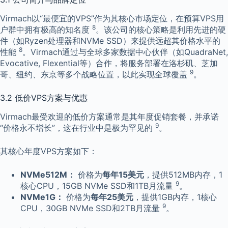
Virmach以“最便宜的VPS”作为其核心市场定位，在预算VPS用
8
户群中拥有极高的知名度
。该公司的核心策略是利用先进的硬
件（如Ryzen处理器和NVMe SSD）来提供远超其价格水平的
8
性能
。Virmach通过与全球多家数据中心伙伴（如QuadraNet,
Evocative, Flexential等）合作，将服务部署在洛杉矶、芝加
9
哥、纽约、东京等多个战略位置，以此实现全球覆盖
。
3.2 低价VPS方案与优惠
Virmach最受欢迎的低价方案通常是其年度促销套餐，并承诺
9
“价格永不增长”，这在行业中是极为罕见的
。
其核心年度VPS方案如下：
NVMe512M：
价格为
每年15美元
，提供512MB内存，1
9
核心CPU，15GB NVMe SSD和1TB月流量
。
NVMe1G：
价格为
每年25美元
，提供1GB内存，1核心
9
CPU，30GB NVMe SSD和2TB月流量
。