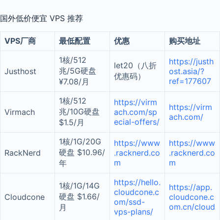
国外低价便宜 VPS 推荐
VPS厂商
最低配置
优惠
购买地址
1核/512
https://justh
let20（八折
兆/5G硬盘
Justhost
ost.asia/?
优惠码）
ref=177607
¥7.08/月
1核/512
https://virm
https://virm
兆/10G硬盘
Virmach
ach.com/sp
ach.com/
ecial-offers/
$1.5/月
1核/1G/20G
https://www
https://www
硬盘 $10.96/
RackNerd
.racknerd.co
.racknerd.co
m
m
年
https://hello.
1核/1G/14G
https://app.
cloudcone.c
硬盘 $1.66/
Cloudcone
cloudcone.c
om/ssd-
om.cn/cloud
月
vps-plans/