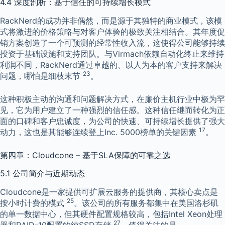
4.4 深度剖析：基于信任的可持续增长模式
RackNerd的成功并非偶然，而是源于其独特的商业模式，该模
式将激进的价格策略与对客户体验的极致关注相结合。其年度促
销方案创造了一个可预测的经常性收入流，这使得公司能够持续
投资于基础设施和支持团队。与Virmach依赖自动化终止来维持
利润不同，RackNerd通过卓越的、以人为本的客户支持来解决
23
问题，哪怕是细枝末节
。
这种积极主动的沟通和问题解决方式，在廉价主机行业中极为罕
见，它为用户建立了一种强烈的信任感。这种信任继而转化为正
面的口碑和客户忠诚度，为公司的快速、可持续增长提供了强大
17
动力，这也是其能够连续登上Inc. 5000榜单的关键因素
。
第四章：Cloudcone – 基于SLA保障的可靠之选
5.1 公司简介与近期动态
Cloudcone是一家提供可扩展云服务的提供商，其核心卖点是
25
按小时计费的模式
。该公司的所有服务都集中在美国洛杉矶
的单一数据中心，但其硬件配置规格较高，包括Intel Xeon处理
27