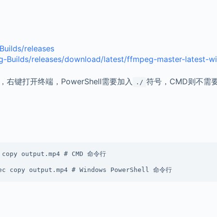
uilds/releases
-Builds/releases/download/latest/ffmpeg-master-latest-w
右键打开终端，PowerShell需要加入
符号，CMD则不需
./
c copy output.mp4 # CMD 命令行

dec copy output.mp4 # Windows PowerShell 命令行