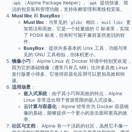
（Alpine Package Keeper）。
提供快速、简
apk
apk
洁的包安装和管理功能，支持依赖管理和离线包安装。
Musl libc
和
BusyBox
：
Musl libc
：与常见的
相比，
更
glibc
musl libc
加简洁和高效。它是一个轻量级的 C 标准库，实现
了 POSIX 标准，但有时可能不兼容某些老旧的软
件。
BusyBox
：提供许多基本的 Unix 工具，功能与常
见的 GNU 工具相似，但体积更小。
镜像小巧
： Alpine Linux 在 Docker 环境中特别受欢迎，
因为它的基础镜像（通常只有几 MB）比许多其他 Linux
发行版要小得多。它使得容器化应用可以更加高效和快
速。
适用场景
：
嵌入式系统
：由于其小巧和高效的特点，Alpine
Linux 非常适合用于资源受限的嵌入式设备。
云计算与容器化
：Alpine 经常作为 Docker 容器镜
像的基础，能够提供一个更小的攻击面和更高的效
率。
社区与文档
： Alpine 有一个活跃的社区，虽然它不像一