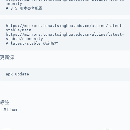
mmunity

# 3.5 版本参考配置
https://mirrors.tuna.tsinghua.edu.cn/alpine/latest-
stable/main

https://mirrors.tuna.tsinghua.edu.cn/alpine/latest-
stable/community

# latest-stable 稳定版本
更新源
apk update
标签
#
Linux