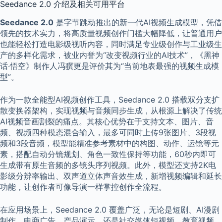
Seedance 2.0 介绍及相关可用平台
Seedance 2.0
是字节跳动推出的新一代AI视频生成模型，凭借
领先的技术实力，将高质量视频创作门槛大幅降低，让普通用户
也能轻松打造电影级视听内容，同时满足专业级创作与工业级生
产的多样化需求，被业内誉为“改变视频行业的AI技术”，《黑神
话·悟空》制作人冯骥更是评价其为“当前地表最强的视频生成模
型”。
作为一款全能型AI视频创作工具，Seedance 2.0 搭载双分支扩
散变换器架构，实现视频与音频同步生成，从根源上解决了传统
AI视频音画割裂的痛点。其核心优势在于支持文本、图片、音
频、视频四种模态混合输入，最多可同时上传9张图片、3段视
频和3段音频，模型能精准参考素材中的构图、动作、运镜等元
素，搭配自动分镜规划、角色一致性保持等功能，60秒内即可
生成带有原生音频的多镜头序列视频。此外，模型还支持2K电
影级分辨率输出、双声道立体声音效生成，新增视频编辑和延长
功能，让创作者可像导演一样掌控创作全流程。
在应用场景上，Seedance 2.0 覆盖广泛，无论是短剧、AI漫剧
制作，电商广告、产品演示，还是社交媒体短视频、教育视频、