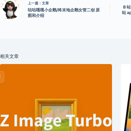
上一篇：
文章
B 
咕咕嘎嘎小企鹅/终末地企鹅女管二创 原
站 
图和介绍
相关文章