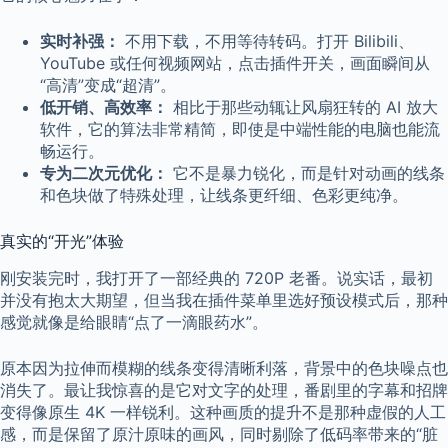
实时补强：
不用下载，不用等待转码。打开 Bilibili、
YouTube 或任何视频网站，点击插件开关，画面瞬间从
“高清”变成“超清”。
低开销、高效率：
相比于那些动辄让风扇狂转的 AI 放大
软件，它的算法非常精简，即使是中端性能的电脑也能流
畅运行。
专为二次元优化：
它不是暴力锐化，而是针对动画的线条
和色块做了特殊处理，让线条更纤细、色彩更纯净。
真实的“开光”体验
刚安装完时，我打开了一部经典的 720P 老番。说实话，最初
并没有抱太大期望，但当我在插件菜单里选好预设模式后，那种
感觉就像是给眼睛“点了一滴眼药水”。
原本因为拉伸而模糊的线条变得清晰利落，背景中的色块噪点也
消失了。最让我惊喜的是它对文字的处理，番剧里的字幕和招牌
变得像原生 4K 一样锐利。这种画质的提升不是那种虚假的人工
感，而是保留了原汁原味的画风，同时剔除了低码率带来的“脏