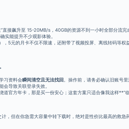
接飙升至 15-20MB/s，40GB的资源不到一小时全部分流完
也确实能提升不少观影体验。
时），5元的月卡不仅不限速，还附带了视频投屏、离线转码等权
。
学习资料会
瞬间清空且无法找回
。操作前，请务必确认旧账号里
能会导致关联登录失效。
道官方年卡，那是买一份安心；这套方案只适合像我这样**“临
之计，但在你急需大容量中转下载时，绝对是性价比最高的救急