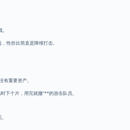
成。
益，性价比简直是降维打击。
没有重要资产。
时下个片，用完就撤”**的游击队员。
药。