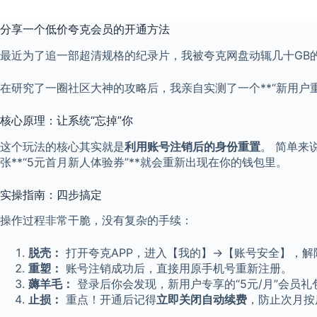
分享一个低价夸克会员的开通方法
最近为了追一部超清规格的纪录片，我被夸克网盘动辄几十GB
在研究了一圈社区大神的攻略后，我亲自实测了一个**“新用户
核心原理：让系统“忘掉”你
这个玩法的核心其实就是
利用账号注销后的身份重置
。 简单来
张**“5元首月新人体验券”**就会重新出现在你的钱包里。
实操指南：四步搞定
操作过程非常干脆，没有复杂的手续：
脱壳：
打开夸克APP，进入【我的】→【账号安全】，解
重塑：
账号注销成功后，直接用原手机号重新注册。
薅羊毛：
登录后你会发现，新用户专享的“5元/月”会员
止损：
重点！开通后记得
立即关闭自动续费
，防止次月按