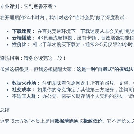
专业评测：它到底香不香？
在开通后的24小时内，我针对这个“临时会员”做了深度测试：
下载速度：
在百兆宽带环境下，下载速度从非会员的“龟速”直
云端播放：
4K原画流畅拖拽，没有卡顿，音效增强功能
性价比：
相比于单次购买下载券（通常3-5元仅限24小
避坑指南：请务必读完这一段！
虽然这招很灵，但我必须提醒大家：
这是一种“自毁式”的省钱法
数据火葬场：
注销意味着你原网盘里所有的照片、文档、
社交成本：
如果你的夸克绑定了其他第三方服务，注销可
不适宜人群：
办公党、需要长期存储个人资料的朋友，请绕
总结
这套“5元方案”本质上是用
数据清除
换取
极致低价
。它不是长久