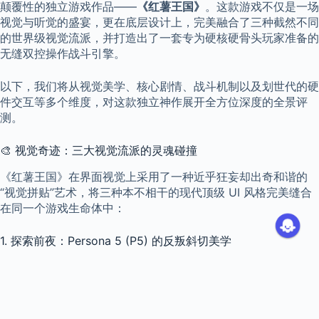
颠覆性的独立游戏作品——
《红薯王国》
。这款游戏不仅是一场
视觉与听觉的盛宴，更在底层设计上，完美融合了三种截然不同
的世界级视觉流派，并打造出了一套专为硬核硬骨头玩家准备的
无缝双控操作战斗引擎。
以下，我们将从视觉美学、核心剧情、战斗机制以及划世代的硬
件交互等多个维度，对这款独立神作展开全方位深度的全景评
测。
🎨 视觉奇迹：三大视觉流派的灵魂碰撞
《红薯王国》在界面视觉上采用了一种近乎狂妄却出奇和谐的
“视觉拼贴”艺术，将三种本不相干的现代顶级 UI 风格完美缝合
在同一个游戏生命体中：
1. 探索前夜：Persona 5 (P5) 的反叛斜切美学
当玩家踏入选角界面（
）的那一刻，强烈的叛逆
start-screen
感便扑面而来
。这里完全继承了《女神异闻录5》那极富张力的
黑红白高反差配色与不规则斜切横幅（Slash Banner）设计
。
每一个精灵卡片都带有微妙的偏转弧度，而在手柄焦点移入时，