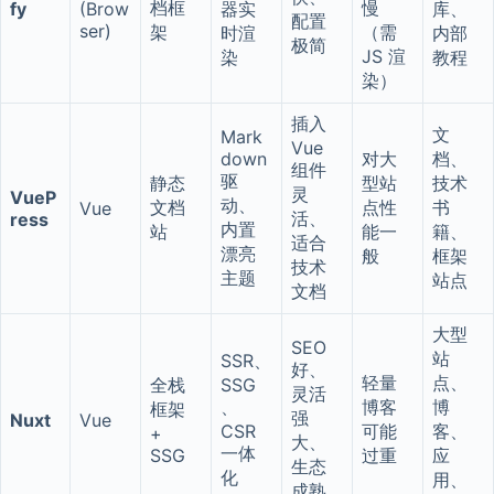
档框
慢
fy
(Brow
器实
库、
配置
ser)
架
（需
时渲
内部
极简
JS 渲
染
教程
染）
插入
文
Mark
Vue
down
对大
档、
组件
驱
静态
型站
技术
灵
VueP
动、
文档
点性
书
Vue
活、
ress
内置
站
能一
籍、
适合
漂亮
般
框架
技术
主题
站点
文档
大型
SEO
站
SSR、
好、
轻量
点、
全栈
SSG
灵活
、
博客
博
框架
强
Nuxt
Vue
CSR
可能
客、
+
大、
一体
SSG
过重
应
生态
化
用、
成熟