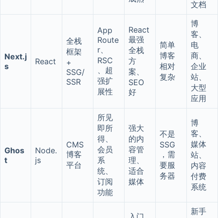
文档
博
React
App
客、
最强
Route
全栈
简单
电
r、
全栈
框架
博客
商、
Next.j
RSC
方
React
+
s
相对
企业
、超
案、
SSG/
复杂
站、
强扩
SSR
SEO
大型
展性
好
应用
所见
博
即所
强大
客、
不是
得、
的内
媒体
CMS
SSG
会员
容管
Ghos
Node.
博客
，需
站、
t
js
系
理、
平台
要服
内容
统、
适合
务器
付费
订阅
媒体
系统
功能
新手
入门