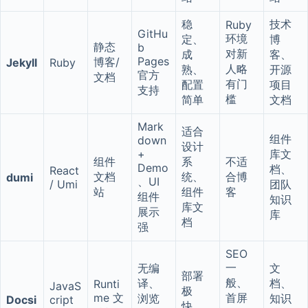
稳
技术
Ruby
GitHu
环境
定、
博
静态
b
对新
成
客、
Pages
博客/
Jekyll
Ruby
人略
熟、
开源
官方
文档
有门
配置
项目
支持
槛
简单
文档
Mark
适合
组件
down
设计
+
库文
组件
系
不适
Demo
档、
React
文档
统、
合博
dumi
、UI
/ Umi
团队
站
组件
客
组件
知识
库文
展示
库
档
强
SEO
一
无编
文
部署
般、
译、
档、
Runti
JavaS
极
me 文
首屏
浏览
知识
Docsi
cript
快、