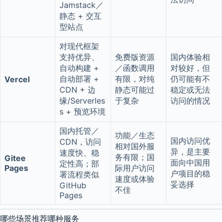
Jamstack／
静态 + 交互
型站点
对现代框架
支持优异、
免费版资源
国内体验相
自动构建 +
／函数调用
对较好，但
自动部署 +
有限，对纯
仍可能有不
Vercel
CDN + 边
静态可能过
稳定或无法
缘/Serverles
于复杂
访问的情况
s + 预览环境
国内托管／
功能／生态
国内访问优
CDN，访问
相对国外服
异，是主要
速度快、稳
务有限；国
Gitee
面向中国用
定性高；部
Pages
际用户访问
户项目的稳
署流程类似
速度或体验
妥选择
GitHub
不佳
Pages
哪些场景推荐哪种服务