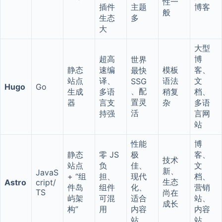
性一
插件
主题
博客
般
生态
多
大
大型
超高
博
世界
静态
速编
模板
客、
最快
站点
译、
语法
文
SSG
Hugo
Go
、配
生成
多语
稍复
档、
置灵
器
言支
杂
多语
活
持强
言网
站
性能
博
静态
零 JS
极
客、
技术
站点
负
佳、
文
新、
JavaS
+ “组
担、
现代
档、
生态
Astro
cript/
件岛
组件
化、
营销
TS
尚在
屿架
可混
适合
站、
成长
构”
用
内容
内容
站
站