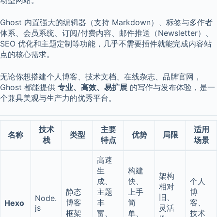
Ghost 内置强大的编辑器（支持 Markdown）、标签与多作者
体系、会员系统、订阅/付费内容、邮件推送（Newsletter）、
SEO 优化和主题定制等功能，几乎不需要插件就能完成内容站
点的核心需求。
无论你想搭建个人博客、技术文档、在线杂志、品牌官网，
Ghost 都能提供
专业、高效、易扩展
的写作与发布体验，是一
个兼具美观与生产力的优秀平台。
技术
主要
适用
名称
类型
优势
局限
栈
特点
场景
高速
生
构建
架构
成、
快、
个人
相对
静态
主题
上手
博
旧、
Node.
博客
丰
简
客、
Hexo
js
灵活
框架
富、
单、
技术